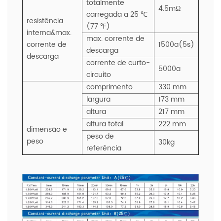
totalmente
4.5mΩ
carregada a 25 ℃
resistência
(77 ℉)
interna&max.
max. corrente de
corrente de
1500a(5s)
descarga
descarga
corrente de curto-
5000a
circuito
comprimento
330 mm
largura
173 mm
altura
217 mm
altura total
222 mm
dimensão e
peso de
peso
30kg
referência