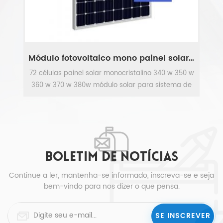
Módulo fotovoltaico mono painel solar de 350 watts
o
72 células painel solar monocristalino 340 w 350 w
Sis
360 w 370 w 380w módulo solar para sistema de
painel fotovoltaico.
m
VEJA MAIS
BOLETIM DE NOTÍCIAS
Continue a ler, mantenha-se informado, inscreva-se e seja
bem-vindo para nos dizer o que pensa.