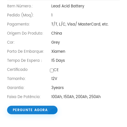
Item Número.:
Lead Acid Battery
Pedido (moq):
1
Pagamento:
T/T, L/C, Visa/ MasterCard, etc.
Origem Do Produto:
China
Cor:
Grey
Porto De Embarque:
Xiamen
Tempo De Espera：
15 Days
CE
Certificado
Tamanho:
12V
Garantia:
3years
Faixa De Potência:
100Ah, 150Ah, 200Ah, 250Ah
PERGUNTE AGORA