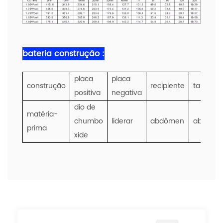
bateria
construção :
placa
placa
construção
recipiente
tampa
positiva
negativa
dio de
matéria-
chumbo
liderar
abdômen
abdôme
prima
xide