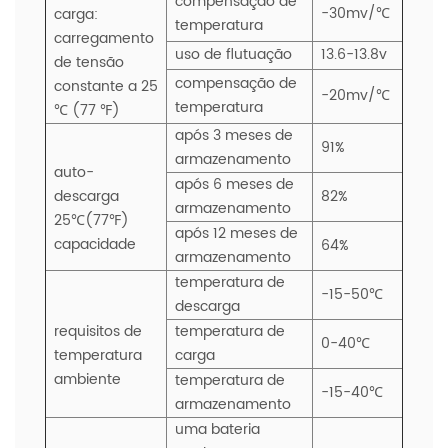
compensação de
-30mv/℃
carga:
temperatura
carregamento
uso de flutuação
13.6-13.8v
de tensão
compensação de
constante a 25
-20mv/℃
temperatura
℃ (77 ℉)
após 3 meses de
91%
armazenamento
auto-
após 6 meses de
descarga
82%
armazenamento
25℃(77℉)
após 12 meses de
capacidade
64%
armazenamento
temperatura de
-15-50℃
descarga
requisitos de
temperatura de
0-40℃
temperatura
carga
ambiente
temperatura de
-15-40℃
armazenamento
uma bateria