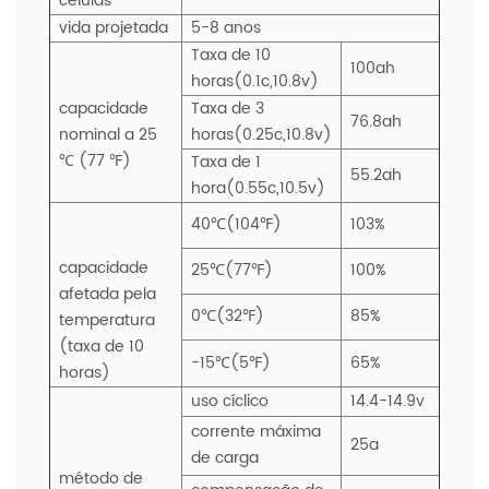
células
vida projetada
5-8 anos
Taxa de 10
100ah
horas(0.1c,10.8v)
capacidade
Taxa de 3
76.8ah
nominal a 25
horas(0.25c,10.8v)
℃ (77 ℉)
Taxa de 1
55.2ah
hora(0.55c,10.5v)
40℃(104℉)
103%
capacidade
25℃(77℉)
100%
afetada pela
0℃(32℉)
85%
temperatura
(taxa de 10
-15℃(5℉)
65%
horas)
uso cíclico
14.4-14.9v
corrente máxima
25a
de carga
método de