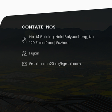
0
d
c
1
CONTATE-NOS
-
No. 14 Building, Haixi Baiyuecheng, No.
120 Fuxia Road, Fuzhou
-
Fujian
Email :
coco20.xu@gmail.com
r
t
1