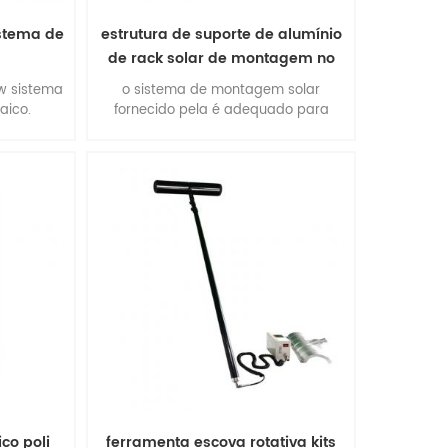
istema de
estrutura de suporte de alumínio
de rack solar de montagem no
solo
w sistema
o sistema de montagem solar
taico.
fornecido pela é adequado para
instalações comerciais e
multifuncionais de grande escala.
vantagens: fácil instalação,
flexibilidade de construção,
estabilidade e precisão, desempenho
ambiental extraordinário, qualidade
suprtb.
co poli
ferramenta escova rotativa kits