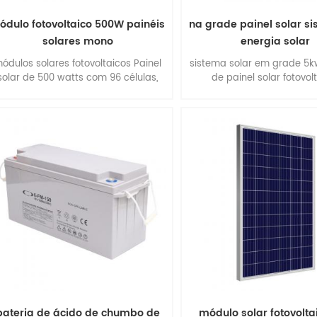
ódulo fotovoltaico 500W painéis
na grade painel solar s
solares mono
energia solar
ódulos solares fotovoltaicos Painel
sistema solar em grade 5k
solar de 500 watts com 96 células,
de painel solar fotovol
painel solar monocristalino, alta
eficiência, fácil instalação.
bateria de ácido de chumbo de
módulo solar fotovoltai