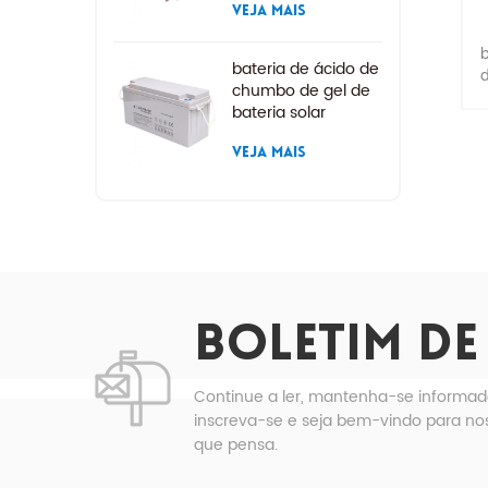
VEJA MAIS
b
bateria de ácido de
d
chumbo de gel de
bateria solar
l
VEJA MAIS
e
t
d
BOLETIM DE
c
Continue a ler, mantenha-se informad
inscreva-se e seja bem-vindo para nos
T
que pensa.