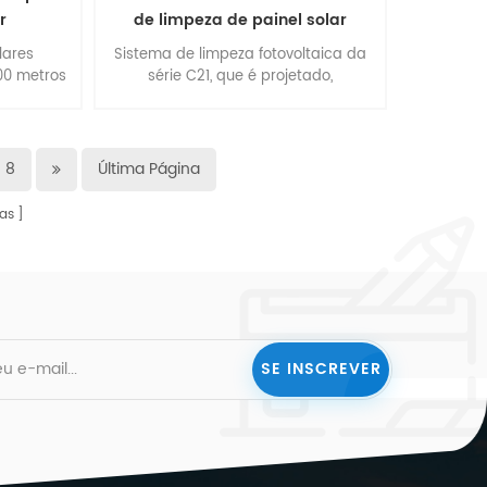
r
de limpeza de painel solar
lares
Sistema de limpeza fotovoltaica da
00 metros
série C21, que é projetado,
e 500
pesquisado e desenvolvido, feito para
m gestão,
estação de energia fotovoltaica de
, fabrica
montanha estéril especial chinesa.
 ponta. os
central elétrica onde o grande
8
Última Página
0W e são
sistema de limpeza de painéis
 IEC61215,
solares não consegue entrar.
as
ET.