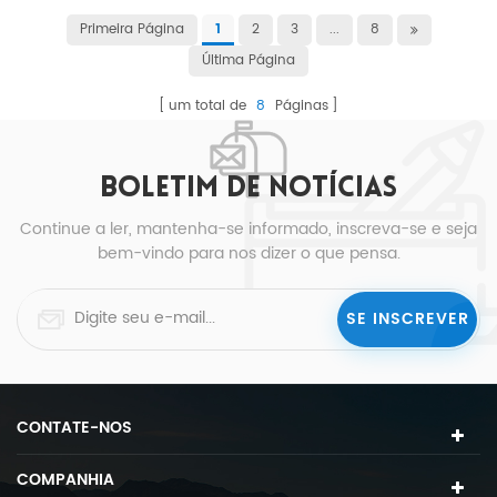
Primeira Página
2
3
...
8
1
Última Página
um total de
8
Páginas
BOLETIM DE NOTÍCIAS
Continue a ler, mantenha-se informado, inscreva-se e seja
bem-vindo para nos dizer o que pensa.
CONTATE-NOS
COMPANHIA