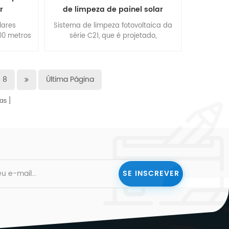
r
de limpeza de painel solar
lares
Sistema de limpeza fotovoltaica da
00 metros
série C21, que é projetado,
e 500
pesquisado e desenvolvido, feito para
m gestão,
estação de energia fotovoltaica de
, fabrica
montanha estéril especial chinesa.
 ponta. os
central elétrica onde o grande
8
Última Página
0W e são
sistema de limpeza de painéis
 IEC61215,
solares não consegue entrar.
as
ET.