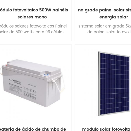
ódulo fotovoltaico 500W painéis
na grade painel solar s
solares mono
energia solar
ódulos solares fotovoltaicos Painel
sistema solar em grade 5k
solar de 500 watts com 96 células,
de painel solar fotovol
painel solar monocristalino, alta
eficiência, fácil instalação.
bateria de ácido de chumbo de
módulo solar fotovoltai