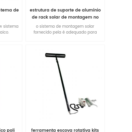
istema de
estrutura de suporte de alumínio
de rack solar de montagem no
solo
w sistema
o sistema de montagem solar
taico.
fornecido pela é adequado para
instalações comerciais e
multifuncionais de grande escala.
vantagens: fácil instalação,
flexibilidade de construção,
estabilidade e precisão, desempenho
ambiental extraordinário, qualidade
suprtb.
co poli
ferramenta escova rotativa kits