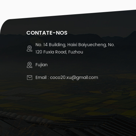
0
d
c
1
CONTATE-NOS
-
No. 14 Building, Haixi Baiyuecheng, No.
120 Fuxia Road, Fuzhou
-
Fujian
Email :
coco20.xu@gmail.com
r
t
1