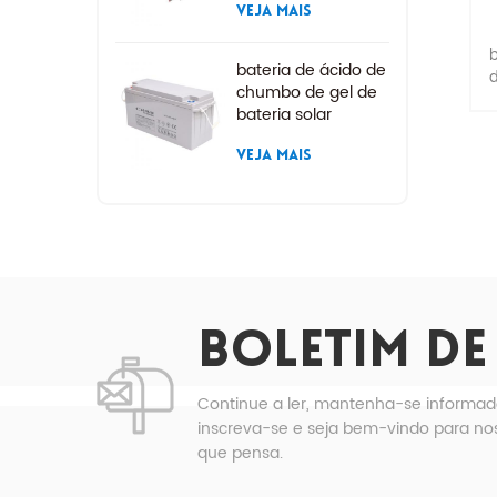
VEJA MAIS
b
bateria de ácido de
d
chumbo de gel de
bateria solar
l
VEJA MAIS
e
t
d
BOLETIM DE
c
Continue a ler, mantenha-se informad
inscreva-se e seja bem-vindo para nos
T
que pensa.