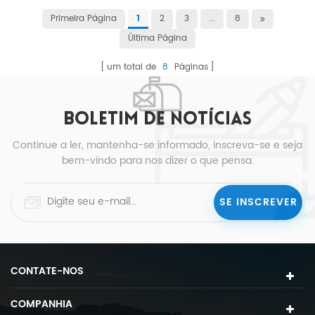
Primeira Página
2
3
...
8
1
Última Página
um total de
8
Páginas
BOLETIM DE NOTÍCIAS
Continue a ler, mantenha-se informado, inscreva-se e seja
bem-vindo para nos dizer o que pensa.
CONTATE-NOS
COMPANHIA