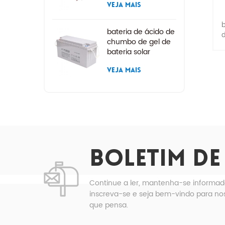
VEJA MAIS
b
bateria de ácido de
d
chumbo de gel de
bateria solar
l
VEJA MAIS
e
t
d
BOLETIM DE
c
Continue a ler, mantenha-se informad
inscreva-se e seja bem-vindo para nos
T
que pensa.