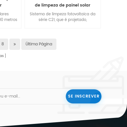
r
de limpeza de painel solar
lares
Sistema de limpeza fotovoltaica da
00 metros
série C21, que é projetado,
e 500
pesquisado e desenvolvido, feito para
m gestão,
estação de energia fotovoltaica de
, fabrica
montanha estéril especial chinesa.
 ponta. os
central elétrica onde o grande
8
Última Página
0W e são
sistema de limpeza de painéis
 IEC61215,
solares não consegue entrar.
as
ET.