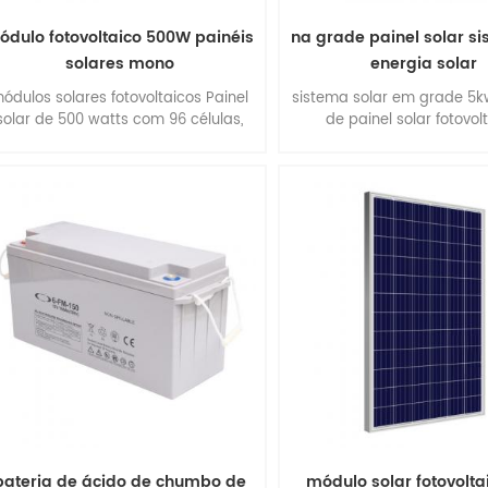
ódulo fotovoltaico 500W painéis
na grade painel solar s
solares mono
energia solar
ódulos solares fotovoltaicos Painel
sistema solar em grade 5k
solar de 500 watts com 96 células,
de painel solar fotovol
painel solar monocristalino, alta
eficiência, fácil instalação.
bateria de ácido de chumbo de
módulo solar fotovoltai