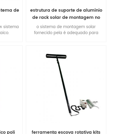
istema de
estrutura de suporte de alumínio
de rack solar de montagem no
solo
w sistema
o sistema de montagem solar
taico.
fornecido pela é adequado para
instalações comerciais e
multifuncionais de grande escala.
vantagens: fácil instalação,
flexibilidade de construção,
estabilidade e precisão, desempenho
ambiental extraordinário, qualidade
suprtb.
co poli
ferramenta escova rotativa kits