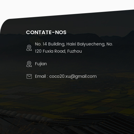
0
d
c
1
CONTATE-NOS
-
No. 14 Building, Haixi Baiyuecheng, No.
120 Fuxia Road, Fuzhou
-
Fujian
Email :
coco20.xu@gmail.com
r
t
1