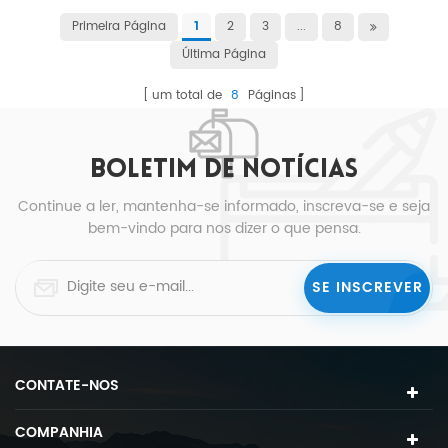
Primeira Página
2
3
...
8
1
Última Página
um total de
8
Páginas
BOLETIM DE NOTÍCIAS
Continue a ler, mantenha-se informado, inscreva-se e seja
bem-vindo para nos dizer o que pensa.
CONTATE-NOS
COMPANHIA