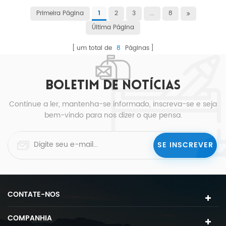
Primeira Página
2
3
...
8
1
Última Página
um total de
8
Páginas
BOLETIM DE NOTÍCIAS
Continue a ler, mantenha-se informado, inscreva-se e seja
bem-vindo para nos dizer o que pensa.
CONTATE-NOS
COMPANHIA