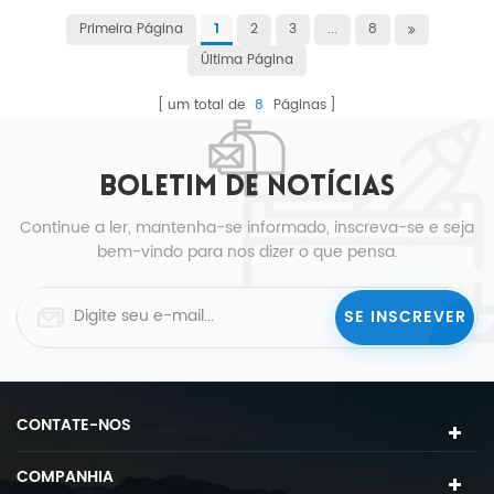
Primeira Página
2
3
...
8
1
Última Página
um total de
8
Páginas
BOLETIM DE NOTÍCIAS
Continue a ler, mantenha-se informado, inscreva-se e seja
bem-vindo para nos dizer o que pensa.
CONTATE-NOS
COMPANHIA