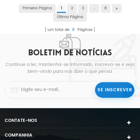
Primeira Página
2
3
...
8
1
Última Página
um total de
8
Páginas
BOLETIM DE NOTÍCIAS
Continue a ler, mantenha-se informado, inscreva-se e seja
bem-vindo para nos dizer o que pensa.
CONTATE-NOS
COMPANHIA