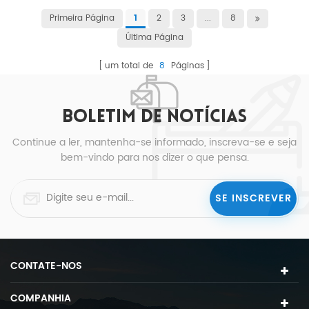
Primeira Página
2
3
...
8
1
Última Página
um total de
8
Páginas
BOLETIM DE NOTÍCIAS
Continue a ler, mantenha-se informado, inscreva-se e seja
bem-vindo para nos dizer o que pensa.
CONTATE-NOS
COMPANHIA