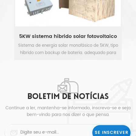
co
5KW sistema híbrido solar fotovoltaico
ipo
Sistema de energia solar monofásico de 5KW, tipo
Si
ra
híbrido com backup de bateria. adequado para
o
casa inteligente.
VEJA MAIS
BOLETIM DE NOTÍCIAS
Continue a ler, mantenha-se informado, inscreva-se e seja
bem-vindo para nos dizer o que pensa.