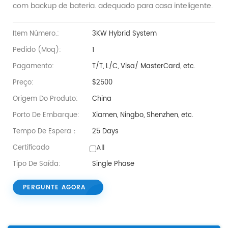
com backup de bateria. adequado para casa inteligente.
Item Número.:
3KW Hybrid System
Pedido (moq):
1
Pagamento:
T/T, L/C, Visa/ MasterCard, etc.
Preço:
$2500
Origem Do Produto:
China
Porto De Embarque:
Xiamen, Ningbo, Shenzhen, etc.
Tempo De Espera：
25 Days
All
Certificado
Tipo De Saída:
Single Phase
PERGUNTE AGORA