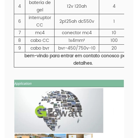
bateria de
4
12v 120ah
4
p
gel
interruptor
6
2p125ah dc550v
1
p
CC
7
mc4
conector mc4
10
p
8
cabo CC
1x4mm²
100
me
9
cabo bvr
bvr-450/750v-10
20
me
bem-vindo para entrar em contato conosco para ma
detalhes.