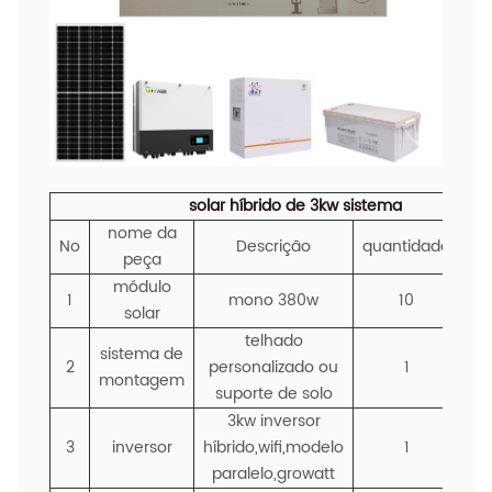
solar híbrido de 3kw
sistema
nome da
No
Descrição
quantidade
un
peça
módulo
1
mono 380w
10
p
solar
telhado
sistema de
2
personalizado ou
1
de
montagem
suporte de solo
3kw inversor
3
inversor
híbrido,wifi,modelo
1
p
paralelo,growatt