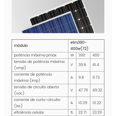
etm390-
módulo
400w(72)
potência máxima pmax
W
390
400
tensão de potência máxima
V
39.8
41.4
(vmp)
corrente de potência
A
9.8
9.73
máxima (imp)
tensão de circuito aberto
V
47.76
49.32
(voc)
corrente de curto-circuito
A
10.29
10.22
(isc)
eficiência celular
%
22.71
23.29