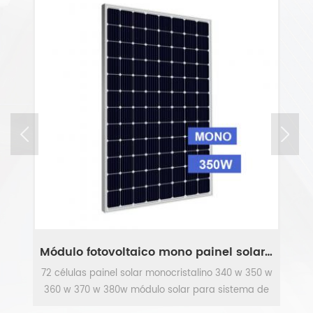
painéis fotovoltaicos painel solar monocristalino
Módulo fotovoltaico mono painel solar de 350 watts
w
72 células painel solar monocristalino 340 w 350 w
de
360 w 370 w 380w módulo solar para sistema de
painel fotovoltaico.