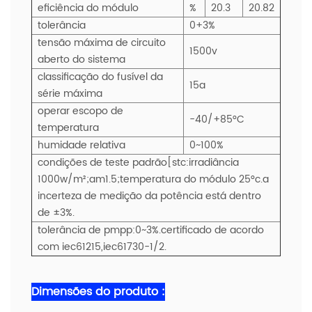
eficiência do módulo
%
20.3
20.82
tolerância
0+3%
tensão máxima de circuito
1500v
aberto do sistema
classificação do fusível da
15a
série máxima
operar escopo de
-40/+85°C
temperatura
humidade relativa
0~100%
condições de teste padrão[stc:irradiância
1000w/m²;am1.5;temperatura do módulo 25°c.a
incerteza de medição da potência está dentro
de ±3%.
tolerância de pmpp:0~3%.certificado de acordo
com iec61215,iec61730-1/2.
Dimensões do produto :