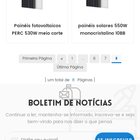
Painéis fotovoltaicos
painéis solares 550W
PERC 530W meio corte
monocristalino 10BB
painel solar 555W
meio corte para casa
Primeira Página
1
...
6
7
8
Última Página
um total de
8
Páginas
BOLETIM DE NOTÍCIAS
Continue a ler, mantenha-se informado, inscreva-se e seja
bem-vindo para nos dizer o que pensa.